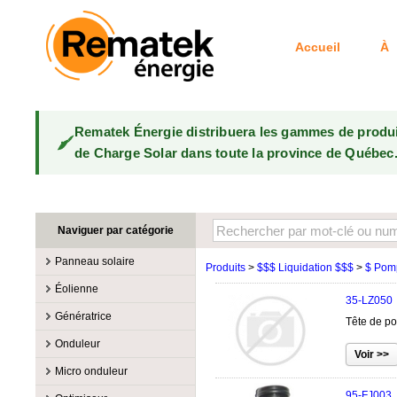
Accueil
À 
Rematek Énergie distribuera les gammes de produ
de Charge Solar dans toute la province de Québec
Naviguer par catégorie
Panneau solaire
Produits
>
$$$ Liquidation $$$
>
$ Pomp
Fabricants
Éolienne
35-LZ050
100W @ 199W
Canadian Solar
Fabricants
Génératrice
Tête de p
10W @ 99W
DualSun
Éoliennes 100W-3kW
MidNite Solar
Fabricants
Onduleur
200W @ 299W
FlagSun
Éoliennes 10kW
Primus Wind Power
Accessoire
Atkinson
Fabricants
300W @ 399W
Hanwha
Micro onduleur
Éoliennes 15kW
Essence
Accessoire
Aquion Energy
400W @ 499W
JA Solar
Fabricants
95-FJ003