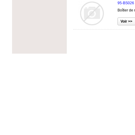
PROJOY
PowerOne
95-BS026
RAB Lighting
PowerSpout
Boîtier de
Rematek-Energie
Progressive Dynamics
Schneider Electric
Quick Mount PV
Socomec
Rematek-Energie
SolaDeck
Samlex
Solar Converters
Solar Converters
Square D
SolarEdge
Tigo
Solartech
Victron Energy
Sunwize
Wohner
Tamarack Solar
ZJBeny
Tigo
Tycon Power
Unirac
Victron Energy
Xantrex
Xunlight