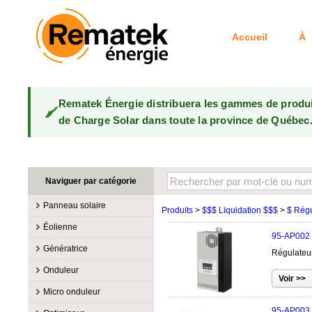
Accueil
À 
Rematek Énergie distribuera les gammes de produ
de Charge Solar dans toute la province de Québec
Naviguer par catégorie
Panneau solaire
Produits
>
$$$ Liquidation $$$
>
$ Régu
Fabricants
Éolienne
95-AP002
100W @ 199W
Canadian Solar
Fabricants
Génératrice
Régulateur
10W @ 99W
DualSun
Éoliennes 100W-3kW
MidNite Solar
Fabricants
Onduleur
200W @ 299W
FlagSun
Éoliennes 10kW
Primus Wind Power
Accessoire
Atkinson
Fabricants
300W @ 399W
Hanwha
Micro onduleur
Éoliennes 15kW
Essence
Accessoire
Aquion Energy
400W @ 499W
JA Solar
Fabricants
95-AP003