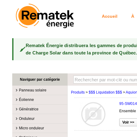
Accueil
À 
Rematek Énergie distribuera les gammes de produ
de Charge Solar dans toute la province de Québec
Naviguer par catégorie
Panneau solaire
Produits
>
$$$ Liquidation $$$
>
Aquio
Fabricants
Éolienne
95-SW014
100W @ 199W
Canadian Solar
Fabricants
Génératrice
Ensemble 
10W @ 99W
DualSun
Éoliennes 100W-3kW
MidNite Solar
Fabricants
Onduleur
200W @ 299W
FlagSun
Éoliennes 10kW
Primus Wind Power
Accessoire
Atkinson
Fabricants
300W @ 399W
Hanwha
Micro onduleur
Éoliennes 15kW
Essence
Accessoire
Aquion Energy
400W @ 499W
JA Solar
Fabricants