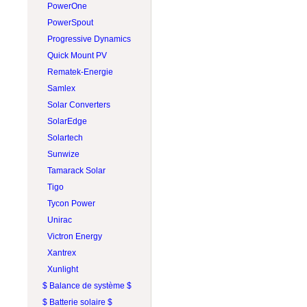
PROJOY
PowerOne
RAB Lighting
PowerSpout
Rematek-Energie
Progressive Dynamics
Schneider Electric
Quick Mount PV
Socomec
Rematek-Energie
SolaDeck
Samlex
Solar Converters
Solar Converters
Square D
SolarEdge
Tigo
Solartech
Victron Energy
Sunwize
Wohner
Tamarack Solar
ZJBeny
Tigo
Tycon Power
Unirac
Victron Energy
Xantrex
Xunlight
$ Balance de système $
$ Batterie solaire $