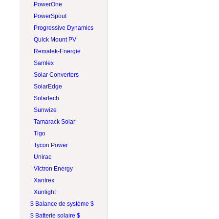
PROJOY
PowerOne
RAB Lighting
PowerSpout
Rematek-Energie
Progressive Dynamics
Schneider Electric
Quick Mount PV
Socomec
Rematek-Energie
SolaDeck
Samlex
Solar Converters
Solar Converters
Square D
SolarEdge
Tigo
Solartech
Victron Energy
Sunwize
Wohner
Tamarack Solar
ZJBeny
Tigo
Tycon Power
Unirac
Victron Energy
Xantrex
Xunlight
$ Balance de système $
$ Batterie solaire $