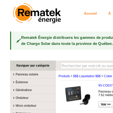
Accueil
À 
Rematek Énergie distribuera les gammes de produ
de Charge Solar dans toute la province de Québec
Naviguer par catégorie
Panneau solaire
Produits
>
$$$ Liquidation $$$
>
Cotek
Fabricants
Éolienne
95-CO037
100W @ 199W
Canadian Solar
Fabricants
Génératrice
Panneau de
10W @ 99W
DualSun
Éoliennes 100W-3kW
MidNite Solar
7.62 mètre
Fabricants
Onduleur
200W @ 299W
FlagSun
Éoliennes 10kW
Primus Wind Power
Accessoire
Atkinson
Fabricants
300W @ 399W
Hanwha
Micro onduleur
Éoliennes 15kW
Essence
Accessoire
Aquion Energy
400W @ 499W
JA Solar
Fabricants