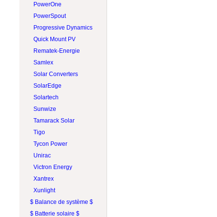
PROJOY
PowerOne
RAB Lighting
PowerSpout
Rematek-Energie
Progressive Dynamics
Schneider Electric
Quick Mount PV
Socomec
Rematek-Energie
SolaDeck
Samlex
Solar Converters
Solar Converters
Square D
SolarEdge
Tigo
Solartech
Victron Energy
Sunwize
Wohner
Tamarack Solar
ZJBeny
Tigo
Tycon Power
Unirac
Victron Energy
Xantrex
Xunlight
$ Balance de système $
$ Batterie solaire $