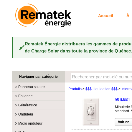
Accueil
À 
Rematek Énergie distribuera les gammes de produ
de Charge Solar dans toute la province de Québec
Naviguer par catégorie
Panneau solaire
Produits
>
$$$ Liquidation $$$
>
Interm
Fabricants
Éolienne
95-IM001
100W @ 199W
Canadian Solar
Fabricants
Génératrice
Minuterie 
10W @ 99W
DualSun
Éoliennes 100W-3kW
MidNite Solar
standard.
Fabricants
Onduleur
200W @ 299W
FlagSun
Éoliennes 10kW
Primus Wind Power
Accessoire
Atkinson
Fabricants
300W @ 399W
Hanwha
Micro onduleur
Éoliennes 15kW
Essence
Accessoire
Aquion Energy
400W @ 499W
JA Solar
Fabricants