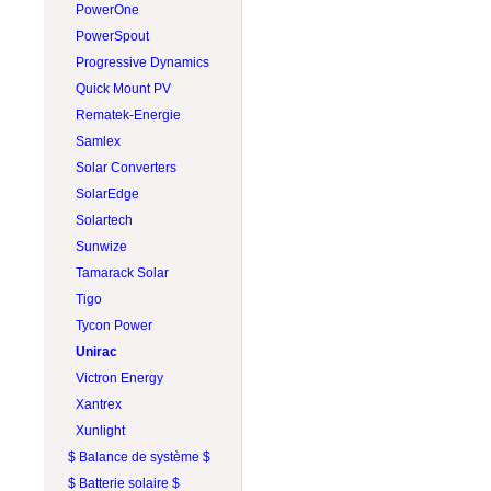
PROJOY
PowerOne
RAB Lighting
PowerSpout
Rematek-Energie
Progressive Dynamics
Schneider Electric
Quick Mount PV
Socomec
Rematek-Energie
SolaDeck
Samlex
Solar Converters
Solar Converters
Square D
SolarEdge
Tigo
Solartech
Victron Energy
Sunwize
Wohner
Tamarack Solar
ZJBeny
Tigo
Tycon Power
Unirac
Victron Energy
Xantrex
Xunlight
$ Balance de système $
$ Batterie solaire $