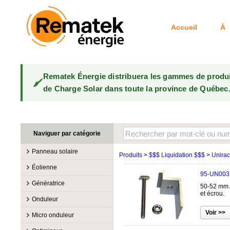
Accueil
À 
Rematek Énergie distribuera les gammes de produ
de Charge Solar dans toute la province de Québec
Naviguer par catégorie
Panneau solaire
Produits
>
$$$ Liquidation $$$
>
Unirac
Fabricants
Éolienne
95-UN003
100W @ 199W
Canadian Solar
Fabricants
Génératrice
50-52 mm A
10W @ 99W
DualSun
Éoliennes 100W-3kW
MidNite Solar
et écrou.
Fabricants
Onduleur
200W @ 299W
FlagSun
Éoliennes 10kW
Primus Wind Power
Accessoire
Atkinson
Fabricants
300W @ 399W
Hanwha
Micro onduleur
Éoliennes 15kW
Essence
Accessoire
Aquion Energy
400W @ 499W
JA Solar
Fabricants