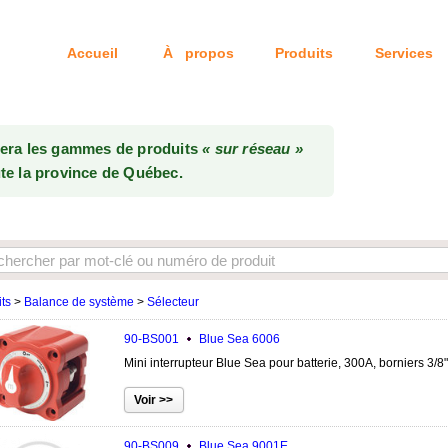
Accueil
À propos
Produits
Services
Tél: 514-333-6
uera les gammes de produits
« sur réseau »
te la province de Québec.
ts
>
Balance de système
>
Sélecteur
90-BS001
Blue Sea
6006
Mini interrupteur Blue Sea pour batterie, 300A, borniers 3/8"
90-BS009
Blue Sea
9001E