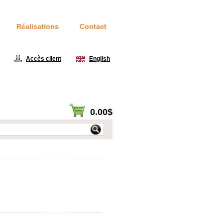
Réalisations
Contact
414
Accès client
|
English
0.00$
Voir panier / Passer à la caisse