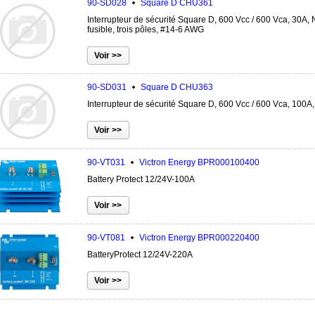
90-SD028
Square D
CHU361
Interrupteur de sécurité Square D, 600 Vcc / 600 Vca, 30A,
fusible, trois pôles, #14-6 AWG
90-SD031
Square D
CHU363
Interrupteur de sécurité Square D, 600 Vcc / 600 Vca, 100A, 
90-VT031
Victron Energy
BPR000100400
Battery Protect 12/24V-100A
90-VT081
Victron Energy
BPR000220400
BatteryProtect 12/24V-220A