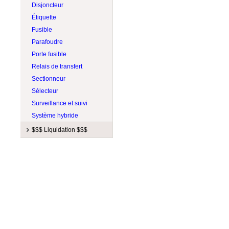
Disjoncteur
Étiquette
Fusible
Parafoudre
Porte fusible
Relais de transfert
Sectionneur
Sélecteur
Surveillance et suivi
Système hybride
$$$ Liquidation $$$
Fabricants
$ Balance de système $
Apollo Solar
$ Batterie solaire $
APsystems
$ Câblage $
Aquion Energy
$ Chargeur de batterie $
Blue Sky Energy
$ Chauffage solaire $
BZ Products
$ Chauffe air solaire $
Canarm