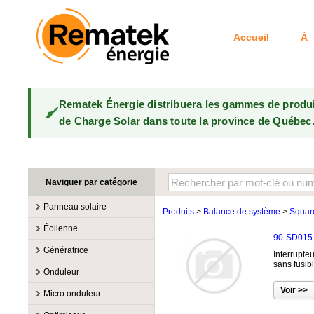
Accueil
À 
Rematek Énergie distribuera les gammes de produ
de Charge Solar dans toute la province de Québec
Naviguer par catégorie
Panneau solaire
Produits
>
Balance de système
>
Squar
Fabricants
Éolienne
90-SD015
100W @ 199W
Canadian Solar
Fabricants
Génératrice
Interrupte
10W @ 99W
DualSun
Éoliennes 100W-3kW
MidNite Solar
sans fusib
Fabricants
Onduleur
200W @ 299W
FlagSun
Éoliennes 10kW
Primus Wind Power
Accessoire
Atkinson
Fabricants
300W @ 399W
Hanwha
Micro onduleur
Éoliennes 15kW
Essence
Accessoire
Aquion Energy
400W @ 499W
JA Solar
Fabricants