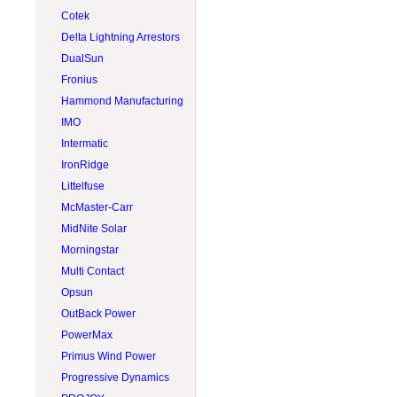
Plomb acide 12V
Tigo
Pieu vissé
Rematek-Energie
Cotek
Plomb acide 2V
Trojan
Rail
S-5
Delta Lightning Arrestors
Plomb acide 4V
Victron Energy
Suiveur solaire
Solartech
DualSun
Plomb acide 6V
Volthium
Système
Tamarack Solar
Fronius
Plomb acide 8V
Zephyr Industries
Toît plat
Hammond Manufacturing
VR & Marin
IMO
Intermatic
IronRidge
Littelfuse
McMaster-Carr
MidNite Solar
Morningstar
Multi Contact
Opsun
OutBack Power
PowerMax
Primus Wind Power
Progressive Dynamics