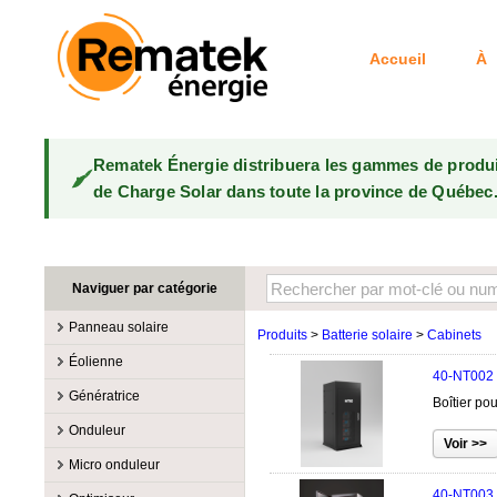
Accueil
À 
Rematek Énergie distribuera les gammes de produ
de Charge Solar dans toute la province de Québec
Naviguer par catégorie
Panneau solaire
Produits
>
Batterie solaire
>
Cabinets
Fabricants
Éolienne
40-NT002
100W @ 199W
Canadian Solar
Fabricants
Génératrice
Boîtier po
10W @ 99W
DualSun
Éoliennes 100W-3kW
MidNite Solar
Fabricants
Onduleur
200W @ 299W
FlagSun
Éoliennes 10kW
Primus Wind Power
Accessoire
Atkinson
Fabricants
300W @ 399W
Hanwha
Micro onduleur
Éoliennes 15kW
Essence
Accessoire
Aquion Energy
400W @ 499W
JA Solar
Fabricants
40-NT003