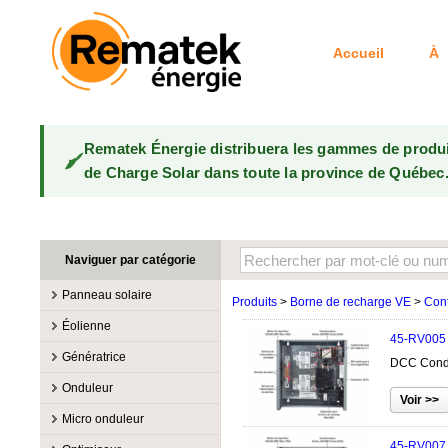
Accueil
À 
Rematek Énergie distribuera les gammes de produ
de Charge Solar dans toute la province de Québec
Naviguer par catégorie
Panneau solaire
Produits
>
Borne de recharge VE
>
Cont
Fabricants
Éolienne
45-RV005
100W @ 199W
Canadian Solar
Fabricants
Génératrice
DCC Condo
10W @ 99W
DualSun
Éoliennes 100W-3kW
MidNite Solar
Fabricants
Onduleur
200W @ 299W
FlagSun
Éoliennes 10kW
Primus Wind Power
Accessoire
Atkinson
Fabricants
300W @ 399W
Hanwha
Micro onduleur
Éoliennes 15kW
Essence
Accessoire
Aquion Energy
400W @ 499W
JA Solar
Fabricants
45-RV007