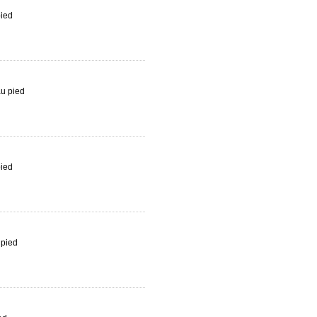
pied
au pied
pied
 pied