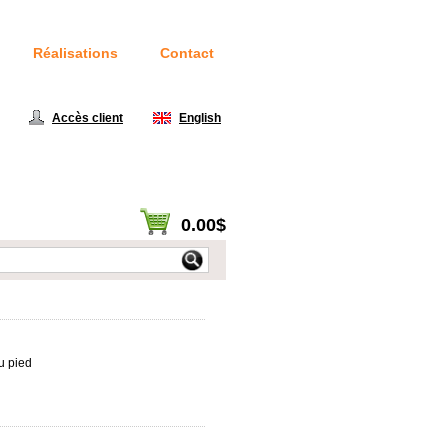
Réalisations
Contact
414
Accès client
|
English
0.00$
Voir panier / Passer à la caisse
u pied