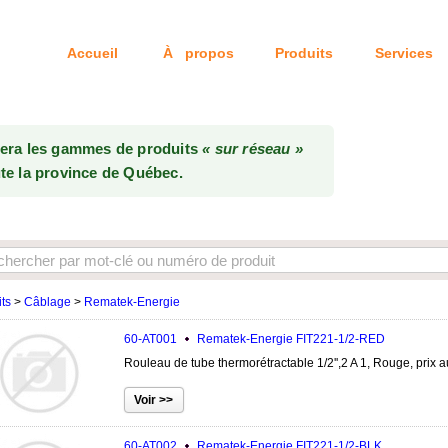
Accueil
À propos
Produits
Services
Tél: 514-333-6
uera les gammes de produits
« sur réseau »
te la province de Québec.
ts
>
Câblage
>
Rematek-Energie
60-AT001
Rematek-Energie
FIT221-1/2-RED
Rouleau de tube thermorétractable 1/2'',2 A 1, Rouge, prix a
60-AT002
Rematek-Energie
FIT221-1/2-BLK