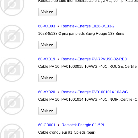
Rouleau de tube thermorétractable 1'', 2 A 1, Noir, prix au pi
60-AX003
Rematek-Energie
1028-8/133-2
1028-8/133-2 prix par pieds 8awg Rouge 133 Brins
60-AX019
Rematek-Energie
PV-RPVU90-02-RED
Câble PV 10, PV01003015 10AWG, -40C, ROUGE, Certifié (C
60-AX020
Rematek-Energie
PV01001014 10AWG
Câble PV 10, PV01001014 10AWG, -40C, NOIR, Certifié (CSA
60-CB001
Rematek-Energie
C1-5PI
Câble d'onduleur #1, 5pieds (pair)