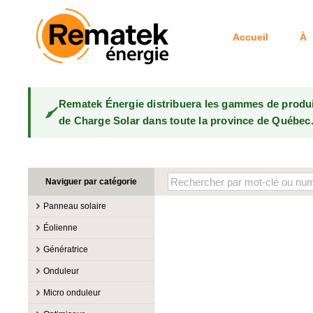
Accueil
À 
Rematek Énergie distribuera les gammes de produ
de Charge Solar dans toute la province de Québec
Naviguer par catégorie
Panneau solaire
Fabricants
Éolienne
100W @ 199W
Canadian Solar
Fabricants
Génératrice
10W @ 99W
DualSun
Éoliennes 100W-3kW
MidNite Solar
Fabricants
Onduleur
200W @ 299W
FlagSun
Éoliennes 10kW
Primus Wind Power
Accessoire
Atkinson
Fabricants
300W @ 399W
Hanwha
Micro onduleur
Éoliennes 15kW
Essence
Accessoire
Aquion Energy
400W @ 499W
JA Solar
Fabricants