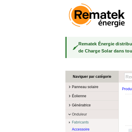
Rematek Énergie distrib
de Charge Solar dans tou
Naviguer par catégorie
Panneau solaire
Produi
Fabricants
Éolienne
100W @ 199W
Canadian Solar
Fabricants
Génératrice
10W @ 99W
DualSun
Éoliennes 100W-3kW
MidNite Solar
Fabricants
Onduleur
200W @ 299W
FlagSun
Éoliennes 10kW
Primus Wind Power
Accessoire
Atkinson
Fabricants
300W @ 399W
Hanwha
Éoliennes 15kW
Essence
Accessoire
Aquion Energy
400W @ 499W
JA Solar