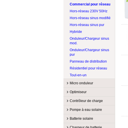
Éoliennes Accessoire
Commercial pour réseau
Cotek
500W @ 599W
LONGI Solar
Tour pour éoliennes
Hors-réseau 230V 50Hz
CPS
600W @ 699W
Lumera Solar
Hors-réseau sinus modifié
Exeltech
Accessoires
Philadelphia Solar
Hors-réseau sinus pur
Fronius
Flexible
Rematek-Energie
Hybride
GoodWe
Hybride
RenewSys
Onduleur/Chargeur sinus
Growatt America
SunForce
mod.
Magnum Energy
Victron Energy
Onduleur/Chargeur sinus
MidNite Solar
Xantrex
pur
Morningstar
Panneau de distribution
NITRO
Résidentiel pour réseau
OutBack Power
Tout-en-un
Phocos
Micro onduleur
Schneider Electric
Fabricants
Optimiseur
SMA
Accessoire
APsystems
Fabricants
Sol-Ark
Contrôleur de charge
Commercial pour réseau
Enphase
Accessoire
Sol-Ark
SolarEdge
Fabricants
Pompe à eau solaire
Résidentiel pour réseau
Hoymiles
Optimiseur de série
SolarEdge
Tigo
Accessoire
EP Solar
Fabricants
Batterie solaire
Tigo
Victron Energy
MPPT
Magnum Energy
Accessoire
Lorentz
Fabricants
Chargeur de batterie
Xantrex