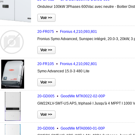
Onduleur 100kW 3Phases 600Vac avec neutre - Boitier Dist
20-FR075
Fronius
4,210,093,801
Fronius Symo Advanced, Sunspec intégré, 20.0-3, 20kW, 3 p
20-FR105
Fronius
4,210,092,801
Symo Advanced 15.0-3 480 Lite
20-GD005
GoodWe
MTK0022-02-00P
GW22KLV-SMT-US APS, triphasé I Jusqu'à 4 MPPT I 1000 V
20-GD006
GoodWe
MTA0060-01-00P