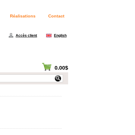
Réalisations
Contact
414
Accès client
|
English
0.00$
Voir panier / Passer à la caisse