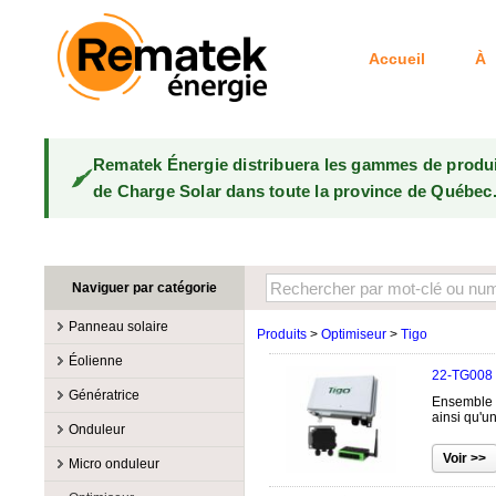
Accueil
À 
Rematek Énergie distribuera les gammes de produ
de Charge Solar dans toute la province de Québec
Naviguer par catégorie
Panneau solaire
Produits
>
Optimiseur
>
Tigo
Fabricants
Éolienne
22-TG008
100W @ 199W
Canadian Solar
Fabricants
Génératrice
Ensemble R
10W @ 99W
DualSun
Éoliennes 100W-3kW
MidNite Solar
ainsi qu'u
Fabricants
Onduleur
200W @ 299W
FlagSun
Éoliennes 10kW
Primus Wind Power
Accessoire
Atkinson
Fabricants
300W @ 399W
Hanwha
Micro onduleur
Éoliennes 15kW
Essence
Accessoire
Aquion Energy
400W @ 499W
JA Solar
Fabricants