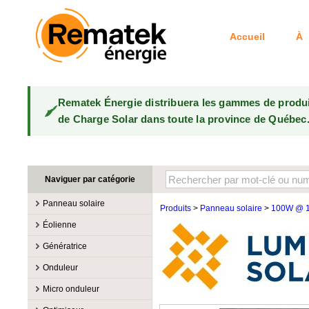
Accueil
À 
Rematek Énergie distribuera les gammes de produ
de Charge Solar dans toute la province de Québec
Naviguer par catégorie
Panneau solaire
Produits
>
Panneau solaire
>
100W @ 
Fabricants
Éolienne
100W @ 199W
Canadian Solar
Fabricants
Génératrice
10W @ 99W
DualSun
Éoliennes 100W-3kW
MidNite Solar
Fabricants
Onduleur
200W @ 299W
FlagSun
Éoliennes 10kW
Primus Wind Power
Accessoire
Atkinson
Fabricants
300W @ 399W
Hanwha
Micro onduleur
Éoliennes 15kW
Essence
Accessoire
Aquion Energy
400W @ 499W
JA Solar
Fabricants