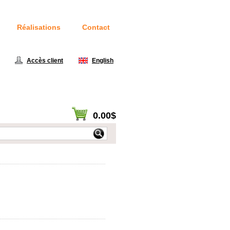
Réalisations
Contact
414
Accès client
|
English
0.00$
Voir panier / Passer à la caisse