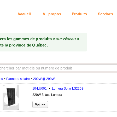
Accueil
À propos
Produits
Services
Tél: 514-333-6
uera les gammes de produits
« sur réseau »
te la province de Québec.
ts
>
Panneau solaire
>
200W @ 299W
10-LU001
Lumera Solar
LS220BI
220W Biface Lumera