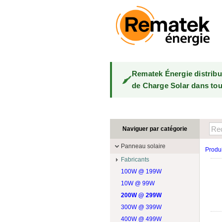
Rematek Énergie distrib
de Charge Solar dans tou
Naviguer par catégorie
Panneau solaire
Produi
Fabricants
100W @ 199W
Canadian Solar
10W @ 99W
DualSun
200W @ 299W
FlagSun
300W @ 399W
Hanwha
400W @ 499W
JA Solar