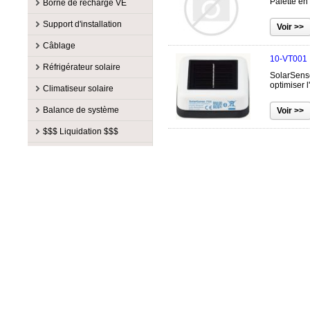
Fabricants
Palette en 
Moteur
Borne de recharge VE
pur
AGM 2V
GoodWe
Chargeur 3 étapes
PowerMax
Phocos
Morningstar
Accessoire
FranklinWH
Pompe à diaphragme
Panneau de distribution
Fabricants
AGM 6V
Leoch
Support d'installation
Chargeur 4 étapes
Victron Energy
Schneider Electric
NITRO
Système de stockage
Hybrid Power Solutions
Pompe de surface
Résidentiel pour réseau
Accessoire
Elmec
Cabinets
MagnaCharge
Fabricants
Lithium
Xantrex
Câblage
SunForce
OutBack Power
Sigenergy
Pompe plancher radiant
Tout-en-un
Commercial
RVE
GEL 12V
Magnum Energy
10-VT001
Abris d'auto
Aquion Energy
Victron Energy
Fabricants
Phocos
TESLA
Réfrigérateur solaire
Pompe submersible
Contrôleur de charge VE
GEL 2V
MidNite Solar
SolarSense
Accessoire
EcoFasten Solar
Xantrex
Accessoire
Anixter
Schneider Electric
Tête de pompe
optimiser l
Fabricants
Résidentiel Niveau 2
Climatiseur solaire
GEL 6V
NITRO
Attache du bout
Fast Rack
Câble d'accumulateur
Canadian Solar
SMA
12 & 24V
Phocos
Haut Voltage
PYLONTECH
Fabricants
Attache du centre
Fastenale canada
Balance de système
Câble d'onduleur (paire)
Lumberg
Sol-Ark
12V
SunDanzer
Lithium 12V
Pytes
1 000 à 10 000 BTU
HotSpot
Au sol
IronRidge
Fabricants
Câble de sortie PV (paire)
Multi Contact
$$$ Liquidation $$$
SolarEdge
24V
TSI
Lithium 24V
Rematek-Energie
10 000 à 30 000 BTU
Côté de mât (SOP)
Kinetic Solar Racking
Accessoire
Blue Sea
Câble standard
Rematek-Energie
Tigo
Fabricants
Accessoire
Lithium 48V
SimpliPHI
Accessoire
Dessus de mât (TOP)
OMG
Boîtier de batterie
Bogart Engineering
Câble standard (paire)
Tyco
Victron Energy
$ Balance de système $
Apollo Solar
Modulaire
Sol-Ark
Refroidisseur
Patte d'inclinaison
Opsun
Boîtier de comb PV
Citel
Câble submersible
Victron Energy
Xantrex
$ Batterie solaire $
APsystems
Plomb acide 12V
Tigo
Pieu vissé
Rematek-Energie
Boîtier disjoncteur
Cotek
$ Câblage $
Aquion Energy
Plomb acide 2V
Trojan
Rail
S-5
Bornier
Delta Lightning Arrestors
$ Chargeur de batterie $
Blue Sky Energy
Plomb acide 4V
Victron Energy
Suiveur solaire
Solartech
Convertisseur CC
DualSun
$ Chauffage solaire $
BZ Products
Plomb acide 6V
Volthium
Système
Tamarack Solar
Dérivation de charge
Fronius
$ Chauffe air solaire $
Canarm
Plomb acide 8V
Zephyr Industries
Toît plat
Disjoncteur
Hammond Manufacturing
$ Chauffe eau solaire $
Cotek
VR & Marin
Étiquette
IMO
$ Climatiseur solaire $
EP Solar
Fusible
Intermatic
$ Éclairage $
Flojet