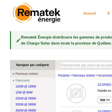
Accueil
À 
Rematek Énergie distribuera les gammes de produ
de Charge Solar dans toute la province de Québec
Naviguer par catégorie
Panneau solaire
Produits
>
Panneau solaire
>
Accessoir
Fabricants
10-DP001
100W @ 199W
Canadian Solar
Palette en
10W @ 99W
DualSun
200W @ 299W
FlagSun
300W @ 399W
Hanwha
400W @ 499W
JA Solar
10-DP002