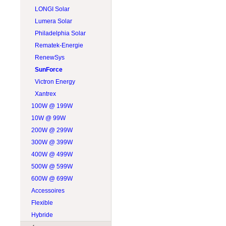
LONGI Solar
Lumera Solar
Philadelphia Solar
Rematek-Energie
RenewSys
SunForce
Victron Energy
Xantrex
100W @ 199W
10W @ 99W
200W @ 299W
300W @ 399W
400W @ 499W
500W @ 599W
600W @ 699W
Accessoires
Flexible
Hybride