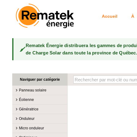
Accueil
À 
Rematek Énergie distribuera les gammes de produ
de Charge Solar dans toute la province de Québec
Naviguer par catégorie
Panneau solaire
Fabricants
Éolienne
100W @ 199W
Canadian Solar
Fabricants
Génératrice
10W @ 99W
DualSun
Éoliennes 100W-3kW
MidNite Solar
Fabricants
Onduleur
200W @ 299W
FlagSun
Éoliennes 10kW
Primus Wind Power
Accessoire
Atkinson
Fabricants
300W @ 399W
Hanwha
Micro onduleur
Éoliennes 15kW
Essence
Accessoire
Aquion Energy
400W @ 499W
JA Solar
Fabricants