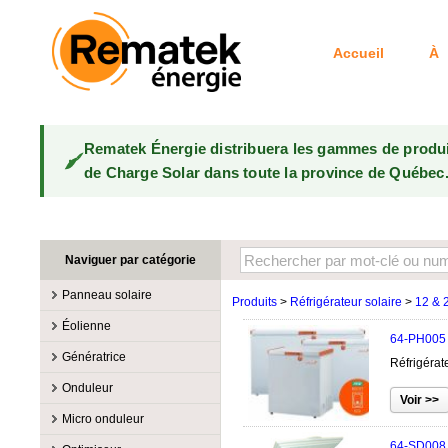
Accueil
À 
Rematek Énergie distribuera les gammes de produ
de Charge Solar dans toute la province de Québec
Naviguer par catégorie
Panneau solaire
Produits
>
Réfrigérateur solaire
>
12 & 
Fabricants
Éolienne
64-PH005
100W @ 199W
Canadian Solar
Fabricants
Génératrice
Réfrigérat
10W @ 99W
DualSun
Éoliennes 100W-3kW
MidNite Solar
Fabricants
Onduleur
200W @ 299W
FlagSun
Éoliennes 10kW
Primus Wind Power
Accessoire
Atkinson
Fabricants
300W @ 399W
Hanwha
Micro onduleur
Éoliennes 15kW
Essence
Accessoire
Aquion Energy
400W @ 499W
JA Solar
Fabricants
64-SD008