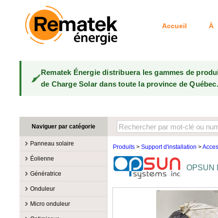
Accueil
À 
Rematek Énergie distribuera les gammes de produ
de Charge Solar dans toute la province de Québec
Naviguer par catégorie
Panneau solaire
Produits
>
Support d'installation
>
Acces
Fabricants
Éolienne
OPSUN Me
100W @ 199W
Canadian Solar
Fabricants
Génératrice
10W @ 99W
DualSun
Éoliennes 100W-3kW
MidNite Solar
Fabricants
Onduleur
200W @ 299W
FlagSun
Éoliennes 10kW
Primus Wind Power
Accessoire
Atkinson
Fabricants
300W @ 399W
Hanwha
Micro onduleur
Éoliennes 15kW
Essence
Accessoire
Aquion Energy
400W @ 499W
JA Solar
Fabricants