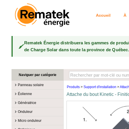
Accueil
À 
Rematek Énergie distribuera les gammes de produ
de Charge Solar dans toute la province de Québec
Naviguer par catégorie
Panneau solaire
Produits
>
Support d'installation
>
Attac
Fabricants
Éolienne
Attache du bout Kinetic - Fini
100W @ 199W
Canadian Solar
Fabricants
Génératrice
10W @ 99W
DualSun
Éoliennes 100W-3kW
MidNite Solar
Fabricants
Onduleur
200W @ 299W
FlagSun
Éoliennes 10kW
Primus Wind Power
Accessoire
Atkinson
Fabricants
300W @ 399W
Hanwha
Micro onduleur
Éoliennes 15kW
Essence
Accessoire
Aquion Energy
400W @ 499W
JA Solar
Fabricants