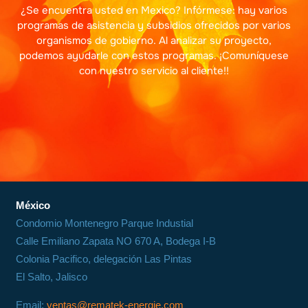
¿Se encuentra usted en Mexico? Infórmese: hay varios
programas de asistencia y subsidios ofrecidos por varios
organismos de gobierno. Al analizar su proyecto,
podemos ayudarle con estos programas. ¡Comuníquese
con nuestro
servicio al cliente!
!
México
Condomio Montenegro Parque Industial
Calle Emiliano Zapata NO 670 A, Bodega I-B
Colonia Pacifico, delegación Las Pintas
El Salto, Jalisco
Email:
ventas@rematek-energie.com