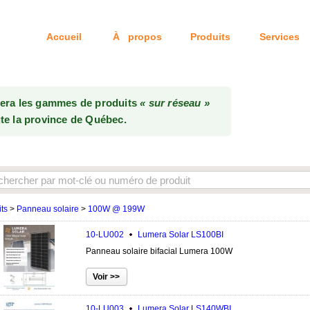
Accueil
À propos
Produits
Services
Tél: 514-333-6
uera les gammes de produits
« sur réseau »
te la province de Québec.
ts
>
Panneau solaire
>
100W @ 199W
10-LU002
Lumera Solar
LS100BI
Panneau solaire bifacial Lumera 100W
10-LU003
Lumera Solar
LS140WBI