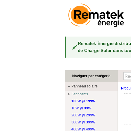
Rematek Énergie distrib
de Charge Solar dans tou
Naviguer par catégorie
Panneau solaire
Produi
Fabricants
100W @ 199W
Canadian Solar
10W @ 99W
DualSun
200W @ 299W
FlagSun
300W @ 399W
Hanwha
400W @ 499W
JA Solar