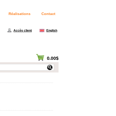
Réalisations
Contact
414
Accès client
|
English
0.00$
Voir panier / Passer à la caisse