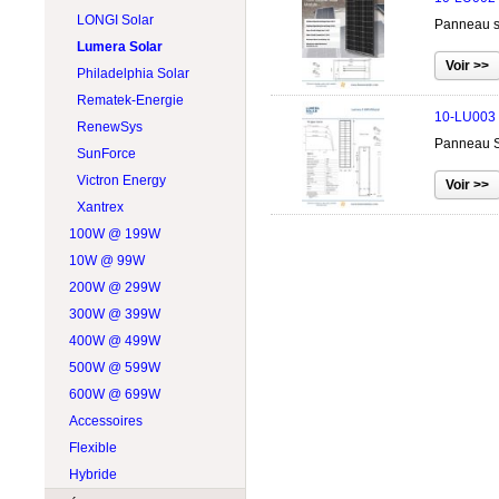
LONGI Solar
Panneau s
Lumera Solar
Philadelphia Solar
Rematek-Energie
10-LU003
RenewSys
Panneau So
SunForce
Victron Energy
Xantrex
100W @ 199W
10W @ 99W
200W @ 299W
300W @ 399W
400W @ 499W
500W @ 599W
600W @ 699W
Accessoires
Flexible
Hybride