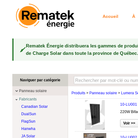
Accueil
À 
Rematek Énergie distribuera les gammes de produ
de Charge Solar dans toute la province de Québec
Naviguer par catégorie
Panneau solaire
Produits
>
Panneau solaire
>
Lumera S
Fabricants
10-LU001
Canadian Solar
220W Bifa
DualSun
FlagSun
Hanwha
JA Solar
10-LU002